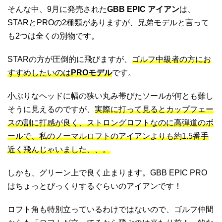
そんな中、9月に発売された
GBB EPIC アイアン
は、
STARとPROの2種類がありますが、兄弟モデルと言って
も2つは全くの別物です。
STARの方が圧倒的に飛びますが、
ゴルフ中級者の方にお
すすめしたいのは
PROモデル
です。
小ぶりなヘッドに幅の狭い丸み帯びたソールが何とも難し
そうに見えるのですが、
実際に打って見るとカップフェー
スの割に打感が良く、ストロングロフトなのに高弾道のボ
ールで、私のノーマルロフトのアイアンよりも約1.5番手
近く飛んじゃいました、、。
しかも、グリーン上で良く止まります。GBB EPIC PRO
はちょっとびっくりするぐらいのアイアンです！
ロフト角も特別立っているわけではないので、ゴルフ仲間