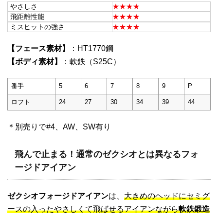
やさしさ
★★★★
飛距離性能
★★★★
ミスヒットの強さ
★★★★
【フェース素材】
：HT1770鋼
【ボディ素材】
：軟鉄（S25C）
番手
5
6
7
8
9
P
ロフト
24
27
30
34
39
44
＊別売りで#4、AW、SW有り
飛んで止まる！通常のゼクシオとは異なるフォ
ージドアイアン
ゼクシオフォージドアイアン
は、
大きめのヘッドにセミグ
ースの入ったやさしくて飛ばせるアイアンながら
軟鉄鍛造