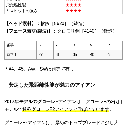
飛距離性能
★★★★
ミスヒットの強さ
★★★★
【ヘッド素材】
：軟鉄［8620］（鋳造）
【フェース素材(製法)】
：クロモリ鋼［4140］（鍛造）
番手
6
7
8
9
P
ロフト
27
31
35
40
45
＊#4、#5、AW、SWは別売で有り
安定した飛距離性能が魅力のアイアン
2017年モデルのグローレFアイアン
は、グローレFの2代目
モデルで
通称グローレF2アイアンと呼ばれています
。
グローレF2アイアンは、厚めのトップブレードに少し大