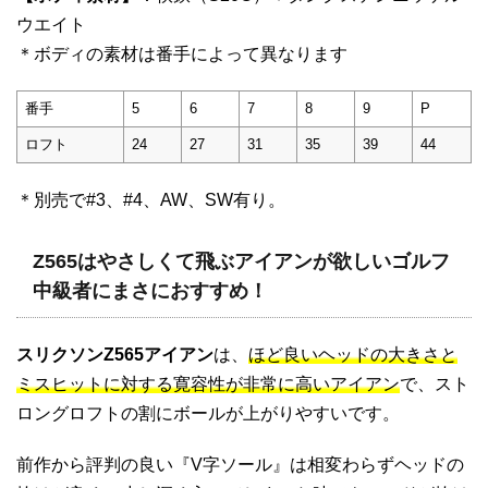
ウエイト
＊ボディの素材は番手によって異なります
番手
5
6
7
8
9
P
ロフト
24
27
31
35
39
44
＊別売で#3、#4、AW、SW有り。
Z565はやさしくて飛ぶアイアンが欲しいゴルフ
中級者にまさにおすすめ！
スリクソンZ565アイアン
は、
ほど良いヘッドの大きさと
ミスヒットに対する寛容性が非常に高いアイアン
で、スト
ロングロフトの割にボールが上がりやすいです。
前作から評判の良い『V字ソール』は相変わらずヘッドの