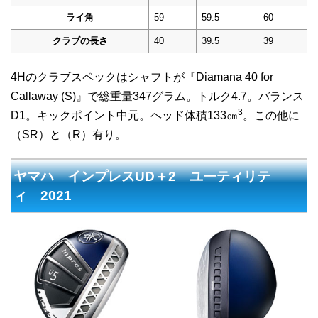
ライ角
59
59.5
60
クラブの長さ
40
39.5
39
4Hのクラブスペックはシャフトが『Diamana 40 for
Callaway (S)』で総重量347グラム。トルク4.7。バランス
3
D1。キックポイント中元。ヘッド体積133㎝
。この他に
（SR）と（R）有り。
ヤマハ インプレスUD＋2 ユーティリテ
ィ 2021